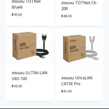
สายแลน TOTNet
สายแลน TOTNet C6-
Blue6
200
฿
45.00
฿
48.00
สายแลน ULTRA-LAN
สายแลน UltraLAN
U6S-100
CAT5E Pro
฿
36.00
฿
41.00