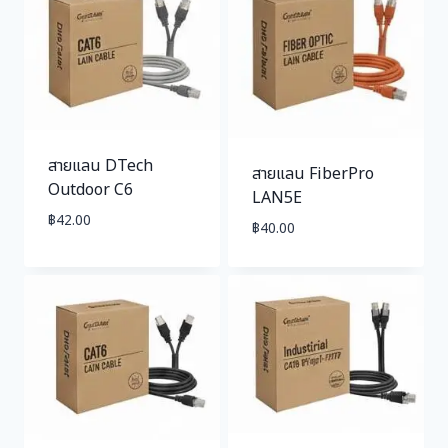
สายแลน DTech
สายแลน FiberPro
Outdoor C6
LAN5E
฿
42.00
฿
40.00