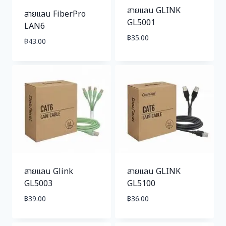
สายแลน GLINK
สายแลน FiberPro
GL5001
LAN6
฿
35.00
฿
43.00
สายแลน Glink
สายแลน GLINK
GL5003
GL5100
฿
39.00
฿
36.00