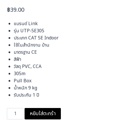
฿
39.00
แบรนด์ Link
รุ่น UTP-5E305
ประเภท CAT 5E Indoor
ใช้ในสำนักงาน บ้าน
มาตรฐาน CE
สีฟ้า
วัสดุ PVC, CCA
305m
Pull Box
น้ำหนัก 9 kg
รับประกัน 1 ปี
จำนวน
หยิบใส่ตะกร้า
สาย
แลน