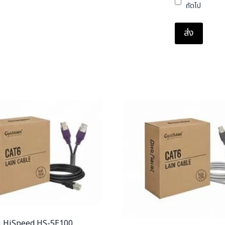
ถัดไป
 HiSpeed HS-5E100