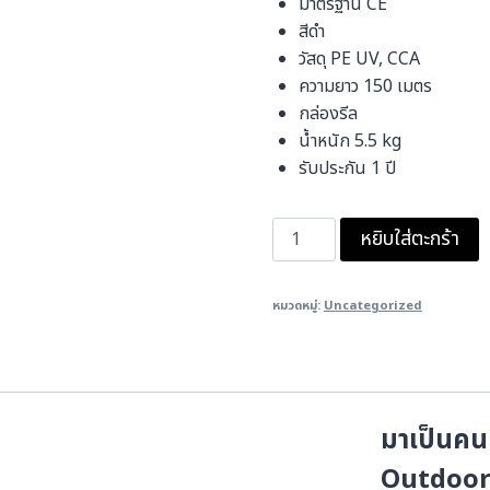
มาตรฐาน CE
สีดำ
วัสดุ PE UV, CCA
ความยาว 150 เมตร
กล่องรีล
น้ำหนัก 5.5 kg
รับประกัน 1 ปี
จำนวน
หยิบใส่ตะกร้า
สาย
แลน
หมวดหมู่:
Uncategorized
NEXX
Outdoor5E-
150
ชิ้น
มาเป็นคน
Outdoor